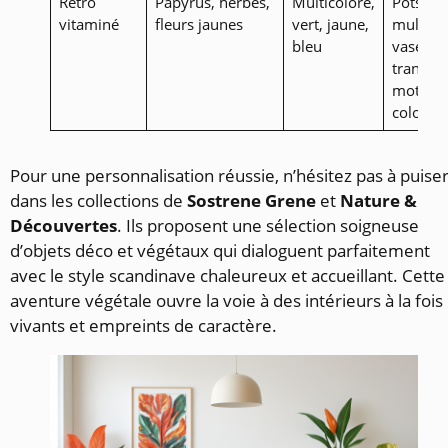
Rétro
Papyrus, herbes,
Multicolore,
Pots
vitaminé
fleurs jaunes
vert, jaune,
multicol
bleu
vases s
transpar
motifs
colorés
Pour une personnalisation réussie, n’hésitez pas à puise
dans les collections de
Sostrene Grene
et
Nature &
Découvertes
. Ils proposent une sélection soigneuse
d’objets déco et végétaux qui dialoguent parfaitement
avec le style scandinave chaleureux et accueillant. Cette
aventure végétale ouvre la voie à des intérieurs à la fois
vivants et empreints de caractère.