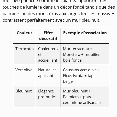
feuillage panaché comme le calathéa apportent des
touches de lumière dans un décor foncé tandis que des
palmiers ou des monstéras aux larges feuilles massives
contrastent parfaitement avec un mur bleu nuit.
Couleur
Effet
Exemple d’association
décoratif
Terracotta
Chaleureux
Mur terracotta +
et
Monstera + mobilier
accueillant
bois foncé
Vert olive
Naturel et
Coussins vert olive +
apaisant
Ficus lyrata + tapis
beige
Bleu nuit
Élégance
Mur bleu nuit +
profonde
Palmiers + pots
céramique artisanale