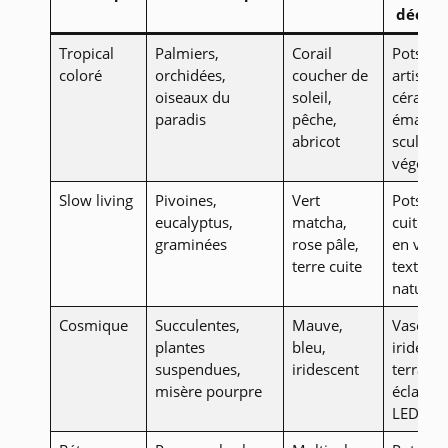
décora
Tropical
Palmiers,
Corail
Pots
coloré
orchidées,
coucher de
artistiq
oiseaux du
soleil,
céramiq
paradis
pêche,
émaillée
abricot
sculptu
végétal
Slow living
Pivoines,
Vert
Pots ter
eucalyptus,
matcha,
cuite, v
graminées
rose pâle,
en verre
terre cuite
textiles
naturels
Cosmique
Succulentes,
Mauve,
Vases
plantes
bleu,
iridesce
suspendues,
iridescent
terrariu
misère pourpre
éclairag
LED