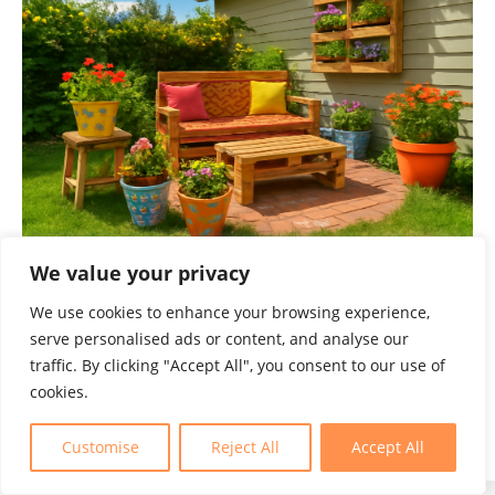
We value your privacy
We use cookies to enhance your browsing experience,
Jardin et terrasse : idées DIY pour une déco à
serve personalised ads or content, and analyse our
petit budget
traffic. By clicking "Accept All", you consent to our use of
cookies.
Lire l'article
Customise
Reject All
Accept All