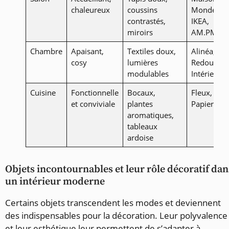
chaleureux
coussins
Monde,
contrastés,
IKEA,
miroirs
AM.PM
Chambre
Apaisant,
Textiles doux,
Alinéa, La
cosy
lumières
Redoute
modulables
Intérieurs
Cuisine
Fonctionnelle
Bocaux,
Fleux,
et conviviale
plantes
Papier Tig
aromatiques,
tableaux
ardoise
Objets incontournables et leur rôle décoratif dan
un intérieur moderne
Certains objets transcendent les modes et deviennent
des indispensables pour la décoration. Leur polyvalence
et leur esthétique leur permettent de s’adapter à