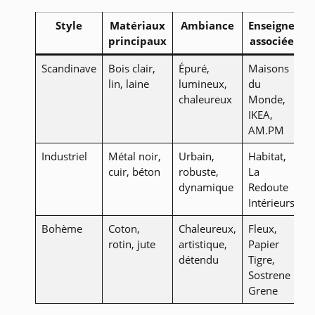
Style
Matériaux
Ambiance
Enseignes
principaux
associées
Scandinave
Bois clair,
Épuré,
Maisons
lin, laine
lumineux,
du
chaleureux
Monde,
IKEA,
AM.PM
Industriel
Métal noir,
Urbain,
Habitat,
cuir, béton
robuste,
La
dynamique
Redoute
Intérieurs
Bohème
Coton,
Chaleureux,
Fleux,
rotin, jute
artistique,
Papier
détendu
Tigre,
Sostrene
Grene