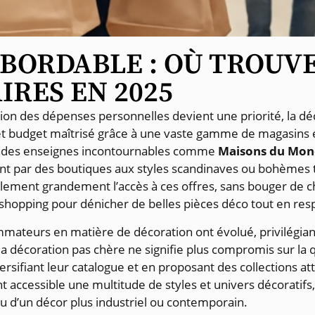
BORDABLE : OÙ TROUVE
IRES EN 2025
n des dépenses personnelles devient une priorité, la déco
e et budget maîtrisé grâce à une vaste gamme de magasins e
grandes enseignes incontournables comme
Maisons du Mo
nt par des boutiques aux styles scandinaves ou bohèmes
e également grandement l’accès à ces offres, sans bouger d
shopping pour dénicher de belles pièces déco tout en res
mateurs en matière de décoration ont évolué, privilégiant
la décoration pas chère ne signifie plus compromis sur la 
rsifiant leur catalogue et en proposant des collections a
ccessible une multitude de styles et univers décoratifs
 d’un décor plus industriel ou contemporain.