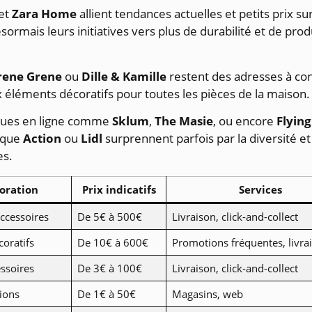
et
Zara Home
allient tendances actuelles et petits prix su
mais leurs initiatives vers plus de durabilité et de prod
rene Grene
ou
Dille & Kamille
restent des adresses à co
ux éléments décoratifs pour toutes les pièces de la maison.
ques en ligne comme
Sklum
,
The Masie
, ou encore
Flyin
s que
Action
ou
Lidl
surprennent parfois par la diversité et l
es.
oration
Prix indicatifs
Services
accessoires
De 5€ à 500€
Livraison, click-and-collect
coratifs
De 10€ à 600€
Promotions fréquentes, livra
essoires
De 3€ à 100€
Livraison, click-and-collect
ions
De 1€ à 50€
Magasins, web