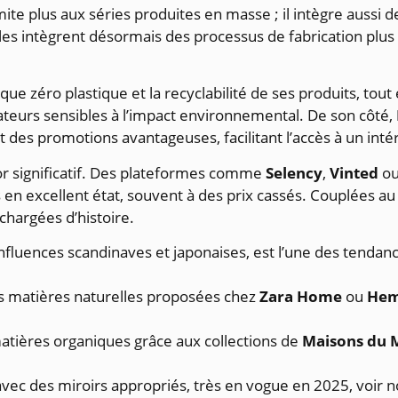
e plus aux séries produites en masse ; il intègre aussi des
 intègrent désormais des processus de fabrication plus 
ue zéro plastique et la recyclabilité de ses produits, tout
teurs sensibles à l’impact environnemental. De son côté,
 des promotions avantageuses, facilitant l’accès à un inté
sor significatif. Des plateformes comme
Selency
,
Vinted
o
n excellent état, souvent à des prix cassés. Couplées au go
chargées d’histoire.
 influences scandinaves et japonaises, est l’une des tendan
s matières naturelles proposées chez
Zara Home
ou
He
atières organiques grâce aux collections de
Maisons du
ec des miroirs appropriés, très en vogue en 2025, voir no