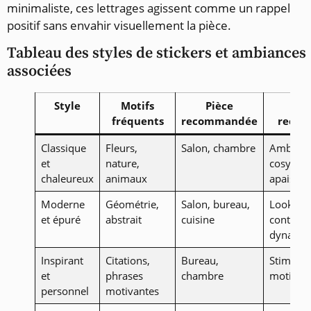
minimaliste, ces lettrages agissent comme un rappel
positif sans envahir visuellement la pièce.
Tableau des styles de stickers et ambiances
associées
Style
Motifs
Pièce
Eff
fréquents
recommandée
reche
Classique
Fleurs,
Salon, chambre
Ambian
et
nature,
cosy,
chaleureux
animaux
apaisant
Moderne
Géométrie,
Salon, bureau,
Look
et épuré
abstrait
cuisine
contemp
dynami
Inspirant
Citations,
Bureau,
Stimulat
et
phrases
chambre
motivati
personnel
motivantes