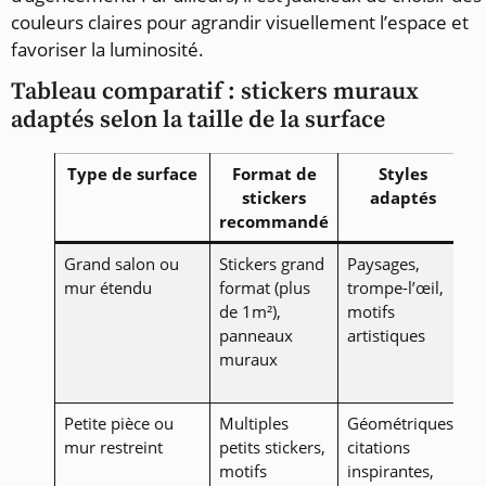
couleurs claires pour agrandir visuellement l’espace et
favoriser la luminosité.
Tableau comparatif : stickers muraux
adaptés selon la taille de la surface
Type de surface
Format de
Styles
stickers
adaptés
recommandé
Grand salon ou
Stickers grand
Paysages,
P
mur étendu
format (plus
trompe-l’œil,
p
de 1m²),
motifs
é
panneaux
artistiques
d
muraux
f
f
Petite pièce ou
Multiples
Géométriques,
C
mur restreint
petits stickers,
citations
c
motifs
inspirantes,
p