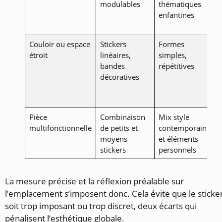
modulables
thématiques
u
enfantines
c
c
Couloir ou espace
Stickers
Formes
A
étroit
linéaires,
simples,
l
bandes
répétitives
v
décoratives
a
m
c
Pièce
Combinaison
Mix style
J
multifonctionnelle
de petits et
contemporain
v
moyens
et éléments
m
stickers
personnels
l
La mesure précise et la réflexion préalable sur
l’emplacement s’imposent donc. Cela évite que le sticke
soit trop imposant ou trop discret, deux écarts qui
pénalisent l’esthétique globale.