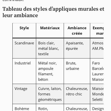
Tableau des styles d’appliques murales et
leur ambiance
Style
Matériaux
Ambiance
Exemple 
créée
marque
Scandinave
Bois clair,
Apaisante,
Atmospher
métal blanc,
épurée
AM.PM
textile
Industriel
Métal noir,
Brute,
Faro
ampoule
urbaine
Barcelona,
filament,
Laurent
béton
Maison
Vintage
Cuivre, laiton,
Chaleureuse,
Maisons d
formes
rétro chic
Monde,
géométriques
Seletti
Bohème
Rotin,
Chaleureuse,
Designheur