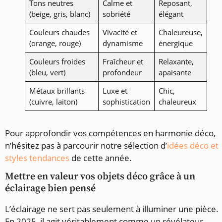
Tons neutres
Calme et
Reposant,
(beige, gris, blanc)
sobriété
élégant
Couleurs chaudes
Vivacité et
Chaleureuse,
(orange, rouge)
dynamisme
énergique
Couleurs froides
Fraîcheur et
Relaxante,
(bleu, vert)
profondeur
apaisante
Métaux brillants
Luxe et
Chic,
(cuivre, laiton)
sophistication
chaleureux
Pour approfondir vos compétences en harmonie déco,
n’hésitez pas à parcourir notre sélection d’
idées déco et
styles tendances
de cette année.
Mettre en valeur vos objets déco grâce à un
éclairage bien pensé
L’éclairage ne sert pas seulement à illuminer une pièce.
En 2025, il agit véritablement comme un révélateur