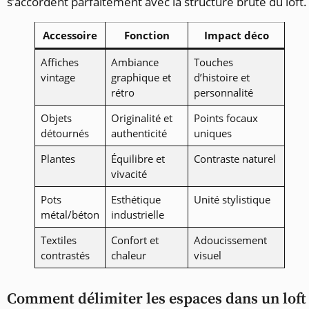
s’accordent parfaitement avec la structure brute du loft.
Accessoire
Fonction
Impact déco
Affiches
Ambiance
Touches
vintage
graphique et
d’histoire et
rétro
personnalité
Objets
Originalité et
Points focaux
détournés
authenticité
uniques
Plantes
Équilibre et
Contraste naturel
vivacité
Pots
Esthétique
Unité stylistique
métal/béton
industrielle
Textiles
Confort et
Adoucissement
contrastés
chaleur
visuel
Comment délimiter les espaces dans un loft