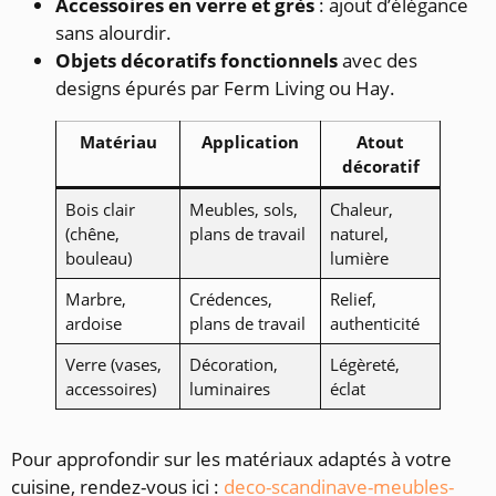
Accessoires en verre et grès
: ajout d’élégance
sans alourdir.
Objets décoratifs fonctionnels
avec des
designs épurés par Ferm Living ou Hay.
Matériau
Application
Atout
décoratif
Bois clair
Meubles, sols,
Chaleur,
(chêne,
plans de travail
naturel,
bouleau)
lumière
Marbre,
Crédences,
Relief,
ardoise
plans de travail
authenticité
Verre (vases,
Décoration,
Légèreté,
accessoires)
luminaires
éclat
Pour approfondir sur les matériaux adaptés à votre
cuisine, rendez-vous ici :
deco-scandinave-meubles-