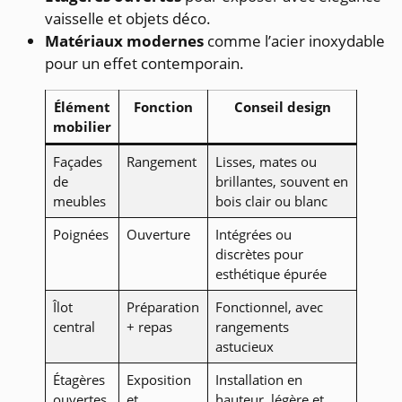
vaisselle et objets déco.
Matériaux modernes
comme l’acier inoxydable
pour un effet contemporain.
Élément
Fonction
Conseil design
mobilier
Façades
Rangement
Lisses, mates ou
de
brillantes, souvent en
meubles
bois clair ou blanc
Poignées
Ouverture
Intégrées ou
discrètes pour
esthétique épurée
Îlot
Préparation
Fonctionnel, avec
central
+ repas
rangements
astucieux
Étagères
Exposition
Installation en
ouvertes
et
hauteur, légère et